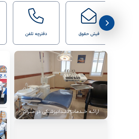
رئیس اداره امور عمومی
امور رفاهی
انبار
امور مالی
دفترچه تلفن
کمیته اخلاق بالینی
ارائــه خــدمات دنــدانپزشــکی در مـــراکز
خــدمات جــامع ســلامت