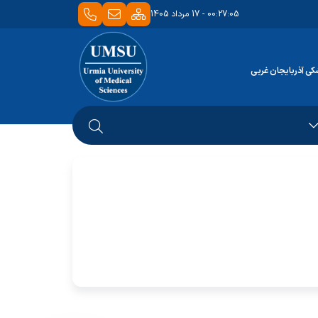
00:27:05 - 17 مرداد 1405
کی آذربایجان غربی