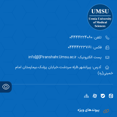
رسیدگی
امین اموال
کارپردازی
بایگانی امور مالی
تلفن:
04444224080
امور قراردادها
فکس:
04444223781
پست الکترونیک:
info[@]Piranshahr.Umsu.ac.ir
آدرس:
پیرانشهر،5راه سردشت،خیابان پزشک،بیمارستان امام
خمینی(ره)
پیوندهای ویژه