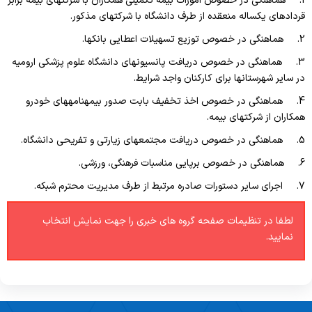
1. هماهنگی در خصوص امورات بیمه تکمیلی همکاران با شرکت‏های بیمه برابر
راهنمای پذیرش بیمار
روابط عمومی
قردادهای یکساله منعقده از طرف دانشگاه با شرکتهای مذکور.
نوبت دهی اینترنتی
2. هماهنگی در خصوص توزیع تسهیلات اعطایی بانکها.
حراست
انتقادات و پیشنهادات
3. هماهنگی در خصوص دریافت پانسیونهای دانشگاه علوم پزشکی ارومیه
نظارت بر درمان
در سایر شهرستانها برای کارکنان واجد شرایط.
ثبت شکایت
نظارت بر مواد غذایی
4. هماهنگی در خصوص اخذ تخفیف بابت صدور بیمه‏نامه‏های خودرو
آموزش بیمار بیمارستان امام خمینی (ره)
همکاران از شرکت‏های بیمه.
فناوری اطلاعات
5. هماهنگی در خصوص دریافت مجتمع‏های زیارتی و تفریحی دانشگاه.
آموزش بیمار بیمارستان قاسم سلیمانی
امور رفاهی
6. هماهنگی در خصوص برپایی مناسبات فرهنگی، ورزشی.
امور مالی
7. اجرای سایر دستورات صادره مرتبط از طرف مدیریت محترم شبکه.
عامل مالی
لطفا در تنظیمات صفحه گروه های خبری را جهت نمایش انتخاب
نمایید.
کارشناس بودجه
اعتبارات
تعهدی