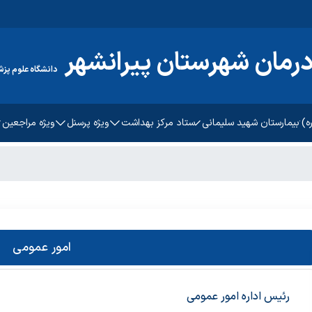
رمان شهرستان پیرانشهر
دانشگاه علوم پزش
ه)
بیمارستان شهید سلیمانی
ستاد مرکز بهداشت
ویژه پرسنل
ویژه مراجعین
معرفی بیمارستان
مدیریت
عامل مالی
آموزش HIS
راهنمای پذیرش بیمار
امور قراردادها
ی
مدیریت
کارشناس بودجه
اداره امور عمومی مرکز بهداشت
آموزش پرسنل و کارکنان جدید
نوبت دهی اینترنتی
پشتیبانی
اعتبارات
انتقادات و پیشنهادات
مان
درمان
تعهدی
ثبت شکایت
امور عمومی
اد غذایی
رسیدگی
آموزش بیمار بیمارستان امام
خمینی (ره)
رئیس اداره امور عمومی
عات
امین اموال
آموزش بیمار بیمارستان قاسم