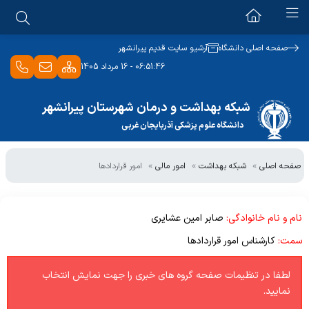
شبکه بهداشت و درمان
صفحه اصلی دانشگاه
آرشیو سایت قدیم پیرانشهر
06:51:46 - 16 مرداد 1405
مدیریت
بیمارستان امام خمینی(ره)
معرفی ستاد شبکه
شبکه بهداشت و درمان شهرستان پیرانشهر
معرفی بیمارستان
دانشگاه علوم پزشکی آذربایجان غربی
مدیر شبکه
بیمارستان شهید سلیمانی
مدیریت
تاریخچه مدیران
صفحه اصلی
شبکه بهداشت
امور مالی
امور قراردادها
معرفی بیمارستان
پشتیبانی
ستاد مرکز بهداشت
اداره امور عمومی
مدیریت
درمان
دبیرخانه
مدیریت
نام و نام خانوادگی:
صابر امین عشایری
پشتیبانی
ویژه پرسنل
سمت:
کارشناس امور قراردادها
رئیس اداره امور عمومی
اداره امور عمومی مرکز بهداشت
درمان
آموزش HIS
انبار
ویژه مراجعین
لطفا در تنظیمات صفحه گروه های خبری را جهت نمایش انتخاب
نمایید.
آموزش پرسنل و کارکنان جدید
کارگزینی