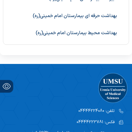
بهداشت حرفه ای بیمارستان امام خمینی(ره)
بهداشت محیط بیمارستان امام خمینی(ره)
تلفن:
04444224080
فکس:
04444223781