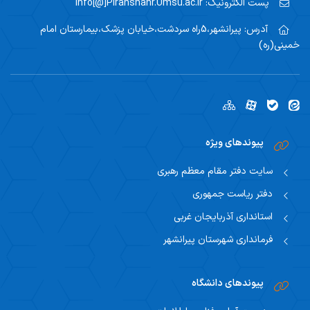
پست الکترونیک:
info[@]Piranshahr.Umsu.ac.ir
آدرس:
پیرانشهر،5راه سردشت،خیابان پزشک،بیمارستان امام
خمینی(ره)
پیوندهای ویژه
سایت دفتر مقام معظم رهبری
دفتر ریاست جمهوری
استانداری آذربایجان غربی
فرمانداری شهرستان پیرانشهر
پیوندهای دانشگاه