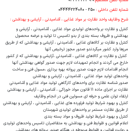
شماره تلفن مستقیم:
04444224920
راهنمای پذیرش بیمار
روابط عمومی
شماره تلفن داخلی :
250 - 04444224080
نوبت دهی اینترنتی
حراست
شرح وظایف واحد نظارت بر مواد غذایی ، آشامیدنی ، آرایشی و بهداشتی :
انتقادات و پیشنهادات
کنترل و نظارت بر واحدهای تولیدی مواد غذایی ، آشامیدنی ، آرایشی و
نظارت بر درمان
ثبت شکایت
بهداشتی و ظروف بسته بندی از بدو تاسیس تا تولید و عرضه محصول
نظارت بر مواد غذایی
کنترل و نظارت بر کالاهای غذایی ، آشامیدنی ، آرایشی و بهداشتی که از طریق
آموزش بیمار بیمارستان امام خمینی (ره)
مرزها وارد کشور میگردندو صدور مجوز ترخیص آنها
فناوری اطلاعات
کنترل و نظارت بر کالاهای غذایی ، آشامیدنی ،آرایشی و بهداشتی که از کشور
آموزش بیمار بیمارستان قاسم سلیمانی
خارج می گردند و انجام تمهیدات لازم جهت صدور گواهی بهداشتی آنها
امور رفاهی
انجام اقدامات لازم جهت صدور پروانه بهره برداری ،مسول فنی و ساخت
واحدهای تولید مواد غذایی ، آشامیدنی ، آرایشی و بهداشتی
امور مالی
صدور شناسه نظارت برای واحدهای کارگاهی تولید مواد غذایی و آشامیدنی
عامل مالی
نظارت بر اجرای ماده 11 قانون مواد خوراکی ، آشامیدنی ، آرایشی و بهداشتی
ارتقاء توان علمی و حرفه ای مسولین فنی در انجام وظایف
کارشناس بودجه
کنترل و بهبود شرایط تولید فراورده های غذایی ، آشامیدنی ، آرایشی و بهداشتی
از طریق نظارت مستمر بر واحدهای تولیدی شهرستان
اعتبارات
کنترل و بهبود شرایط تولید ظروف و مواد بسته بندی
اعلام قوانین و ظوابط فنی و بهداشتی به متقاضیان تاسیس واحدهای تولیدی
تعهدی
و رعایت قوانین و ظوابط مربوطه در هنگام صدور پروانه های بهداشتی