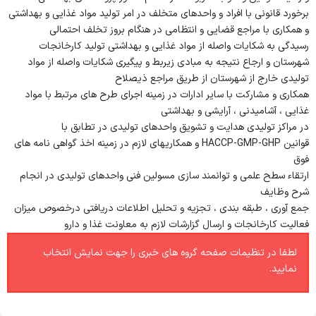
رسیدگی
برخورد قانونی با افراد و واحدهای متخلف در امر تولید مواد غذایی و بهداشتی
و همکاری با مراجع قضایی و انتظامی در هنگام بروز تخلف احتمالی
امین اموال
رسیدگی به شکایات واصله از مواد غذایی و بهداشتی تولید کارخانجات
شهرستان و ارجاع نتیجه به مبادی زیربط و پیگیری شکایات واصله از مواد
کارپردازی
تولیدی خارج از شهرستان از طریق مراجع ذیصلاح
بایگانی امور مالی
همکاری و مشارکت با سایر ادارات در زمینه اجرای طرح های مرتبط با مواد
غذایی ، آشامیدنی ، آرایشی و بهداشتی
امور قراردادها
در مراکز تولیدی هدایت و تشویق واحدهای تولیدی در تطابق با
قوانین
HACCP-GMP-GHP
و همکاریهای لازم در زمینه اخذ گواهی نامه های
فوق
ارتقاء سطح علمی و توانمند سازی مسولین فنی واحدهای تولیدی در انجام
شرح وظایف
جمع آوری ، طبقه بندی ، تجزیه و تحلیل اطلاعات دریافتی درخصوص میزان
فعالیت کارخانجات و ارسال گزارشات لازم به معاونت غذا و دارو
لطفا در تنظیمات صفحه گروه های خبری را جهت نمایش انتخاب
نمایید.