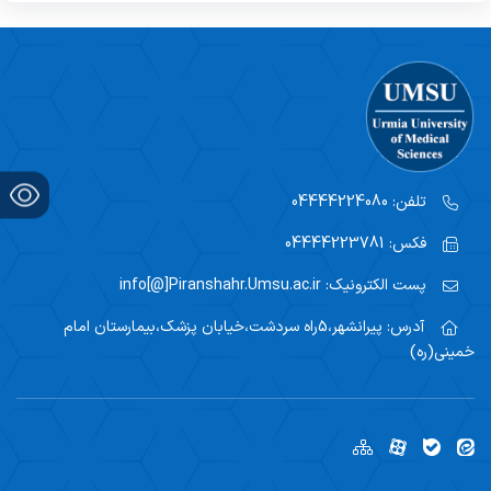
تلفن:
04444224080
فکس:
04444223781
پست الکترونیک:
info[@]Piranshahr.Umsu.ac.ir
آدرس:
پیرانشهر،5راه سردشت،خیابان پزشک،بیمارستان امام
خمینی(ره)