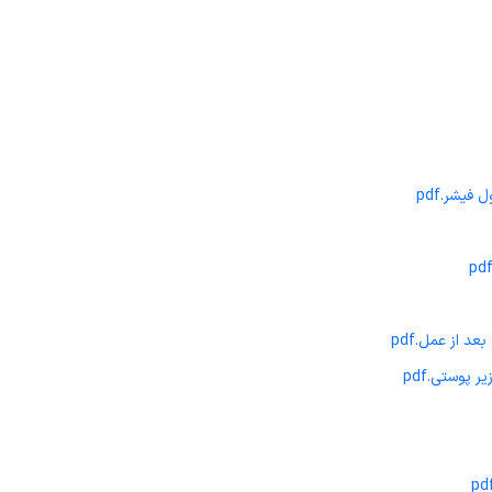
یشر.pdf
 از عمل.pdf
پوستی.pdf