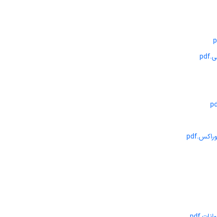
pd
کس.pdf
ت.pdf